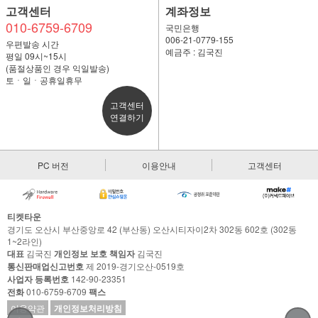
고객센터
계좌정보
010-6759-6709
국민은행
006-21-0779-155
우편발송 시간
예금주 : 김국진
평일 09시~15시
(품절상품인 경우 익일발송)
토ㆍ일ㆍ공휴일휴무
고객센터
연결하기
PC 버전
이용안내
고객센터
티켓타운
경기도 오산시 부산중앙로 42 (부산동) 오산시티자이2차 302동 602호 (302동
1~2라인)
대표
김국진
개인정보 보호 책임자
김국진
통신판매업신고번호
제 2019-경기오산-0519호
사업자 등록번호
142-90-23351
전화
010-6759-6709
팩스
이용약관
개인정보처리방침