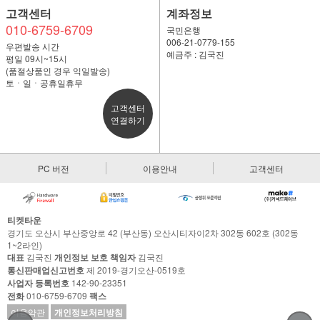
고객센터
계좌정보
010-6759-6709
국민은행
006-21-0779-155
우편발송 시간
예금주 : 김국진
평일 09시~15시
(품절상품인 경우 익일발송)
토ㆍ일ㆍ공휴일휴무
고객센터
연결하기
PC 버전
이용안내
고객센터
티켓타운
경기도 오산시 부산중앙로 42 (부산동) 오산시티자이2차 302동 602호 (302동
1~2라인)
대표
김국진
개인정보 보호 책임자
김국진
통신판매업신고번호
제 2019-경기오산-0519호
사업자 등록번호
142-90-23351
전화
010-6759-6709
팩스
이용약관
개인정보처리방침