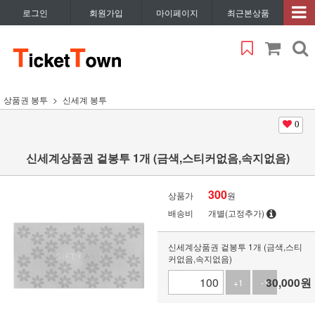
로그인
회원가입
마이페이지
최근본상품
상품권 봉투
신세계 봉투
0
신세계상품권 겉봉투 1개 (금색,스티커없음,속지없음)
300
상품가
원
배송비
개별(고정추가)
신세계상품권 겉봉투 1개 (금색,스티
커없음,속지없음)
30,000
원
+1
-1