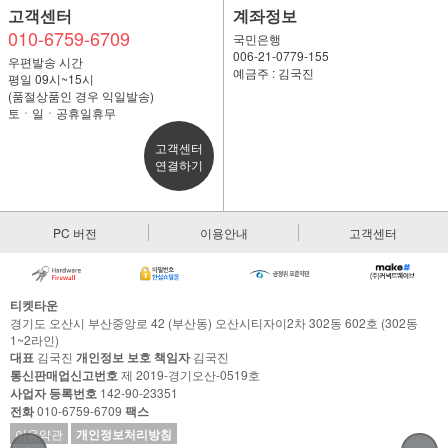
고객센터
계좌정보
010-6759-6709
국민은행
006-21-0779-155
우편발송 시간
예금주 : 김국진
평일 09시~15시
(품절상품인 경우 익일발송)
토ㆍ일ㆍ공휴일휴무
고객센터
연결하기
PC 버전
이용안내
고객센터
티켓타운
경기도 오산시 부산중앙로 42 (부산동) 오산시티자이2차 302동 602호 (302동
1~2라인)
대표
김국진
개인정보 보호 책임자
김국진
통신판매업신고번호
제 2019-경기오산-0519호
사업자 등록번호
142-90-23351
전화
010-6759-6709
팩스
이용약관
개인정보처리방침